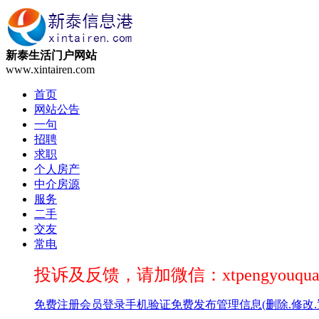
新泰生活门户网站
www.xintairen.com
首页
网站公告
一句
招聘
求职
个人房产
中介房源
服务
二手
交友
常电
投诉及反馈，请加微信：xtpengyouqua
免费注册
会员登录
手机验证
免费发布
管理信息(删除.修改.