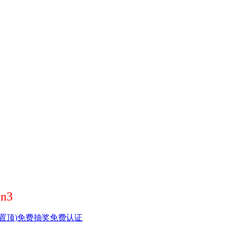
n3
置顶)
免费抽奖
免费认证