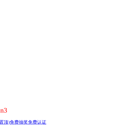
n3
置顶)
免费抽奖
免费认证