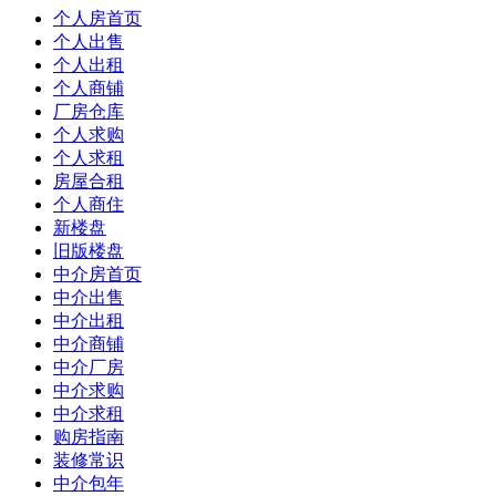
个人房首页
个人出售
个人出租
个人商铺
厂房仓库
个人求购
个人求租
房屋合租
个人商住
新楼盘
旧版楼盘
中介房首页
中介出售
中介出租
中介商铺
中介厂房
中介求购
中介求租
购房指南
装修常识
中介包年