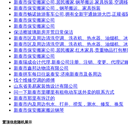
新泰市保安搬家公司,居民搬家,钢琴搬运,家具拆装,空调
新泰市保安搬家公司，钢琴搬运、家具拆装
新泰市畅诺旅游客车公司,拥有全新宇通旅游大巴,正规省
新泰市保安搬家公司
新泰市保安搬家公司
保洁擦玻璃新房开荒日常保洁
新泰市区及周边清洗空调、洗衣机、热水器、油烟机、冰
新泰市区及周边清洗空调、洗衣机、热水器、油烟机、冰
新泰市保安搬家公司,居民搬家,红木家具,贵重物品打包整
新泰市保安搬家公司
新泰瑞成会计代理,新泰公司注册、注销、变更。代理记
新泰市鑫邦达物流有限公司
新泰拼车每日往返泰安,济南新泰市及各周边
找个维修空调的师傅
山东省美易家装饰设计有限公司
问一下新泰市里哪里有租电动车送外卖的联系方式
新泰市那里有坼迁的
新泰市内及周边包水、打井、捞泵，测水、修泵、换泵
新泰市保安搬家搬运钢琴
置顶信息随机展示