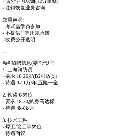
- 满分学习培训(12分重修)
- 注销恢复业务咨询
郑重声明:
- 考试需学员参加
- 不提供""等违规承诺
- 收费公开透明
---
### 招聘信息(委托代理)
1. 上海消防员
- 要求:18-26岁(B2可放宽)
- 待遇:9-11万/年,五险一金
2. 铁路多岗位
- 要求:18-30岁,身高达标
- 待遇:4k-8k/月
3. 技术工种
- 焊工/管工等岗位
- 待遇面议