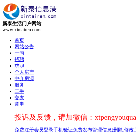
新泰生活门户网站
www.xintairen.com
首页
网站公告
一句
招聘
求职
个人房产
中介房源
服务
二手
交友
常电
投诉及反馈，请加微信：xtpengyouqua
免费注册
会员登录
手机验证
免费发布
管理信息(删除.修改.