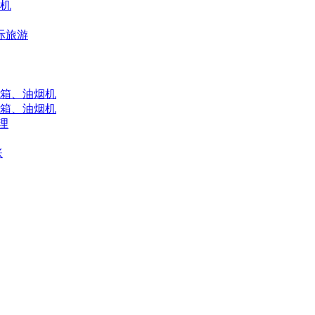
移机
际旅游
箱、油烟机
箱、油烟机
理
账