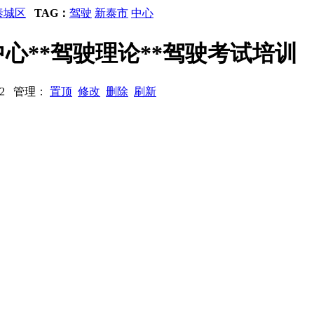
泰城区
TAG：
驾驶
新泰市
中心
心**驾驶理论**驾驶考试培训
492 管理：
置顶
修改
删除
刷新