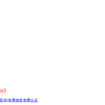
n3
置顶)
免费抽奖
免费认证