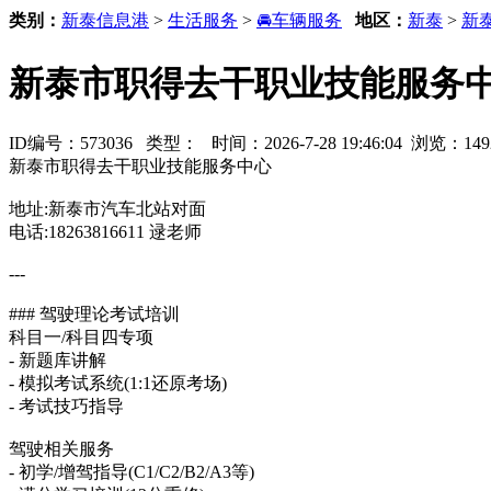
类别：
新泰信息港
>
生活服务
>
🚘车辆服务
地区：
新泰
>
新
新泰市职得去干职业技能服务中
ID编号：573036 类型：
时间：2026-7-28 19:46:04 浏览：1
新泰市职得去干职业技能服务中心
地址:新泰市汽车北站对面
电话:18263816611 逯老师
---
### 驾驶理论考试培训
科目一/科目四专项
- 新题库讲解
- 模拟考试系统(1:1还原考场)
- 考试技巧指导
驾驶相关服务
- 初学/增驾指导(C1/C2/B2/A3等)