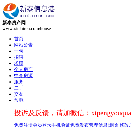
新泰房产网
www.xintairen.com/house
首页
网站公告
一句
招聘
求职
个人房产
中介房源
服务
二手
交友
常电
投诉及反馈，请加微信：xtpengyouqua
免费注册
会员登录
手机验证
免费发布
管理信息(删除.修改.