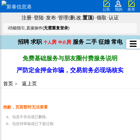
公告
我的
发布
注册
登陆
发布
管理(删.改.
置顶
)
领取
认证
➜
➜
➜
➜
➜
ℹ️功能指引,直接操作(
无需重复登录
)
招聘
求职
服务
二手
征婚
常电
房
房
☰
个人
中介
免费基础服务与朋友圈付费服务说明
严防定金押金诈骗，交易前务必现场核实
首页
»
返上页
抱歉，页面暂时无法查看
a、信息不存在或已删除。
b、信息待审核或已下架过期