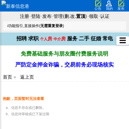
公告
我的
发布
注册
登陆
发布
管理(删.改.
置顶
)
领取
认证
➜
➜
➜
➜
➜
ℹ️功能指引,直接操作(
无需重复登录
)
招聘
求职
服务
二手
征婚
常电
房
房
☰
个人
中介
免费基础服务与朋友圈付费服务说明
严防定金押金诈骗，交易前务必现场核实
首页
»
返上页
抱歉，页面暂时无法查看
a、信息不存在或已删除。
b、信息待审核或已下架过期