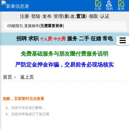
公告
我的
发布
注册
登陆
发布
管理(删.改.
置顶
)
领取
认证
➜
➜
➜
➜
➜
ℹ️功能指引,直接操作(
无需重复登录
)
招聘
求职
服务
二手
征婚
常电
房
房
☰
个人
中介
免费基础服务与朋友圈付费服务说明
严防定金押金诈骗，交易前务必现场核实
首页
»
返上页
抱歉，页面暂时无法查看
a、信息不存在或已删除。
b、信息待审核或已下架过期