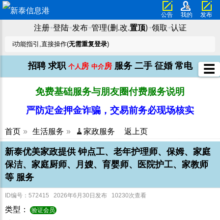
公告
我的
发布
注册
登陆
发布
管理(删.改.
置顶
)
领取
认证
➜
➜
➜
➜
➜
ℹ️功能指引,直接操作(
无需重复登录
)
招聘
求职
服务
二手
征婚
常电
房
房
☰
个人
中介
免费基础服务与朋友圈付费服务说明
严防定金押金诈骗，交易前务必现场核实
首页
»
生活服务
»
🧹家政服务
返上页
新泰优美家政提供 钟点工、老年护理师、保姆、家庭
保洁、家庭厨师、月嫂、育婴师、医院护工、家教师
等 服务
ID编号：572415 2026年6月30日发布 10230次查看
类型：
验证会员