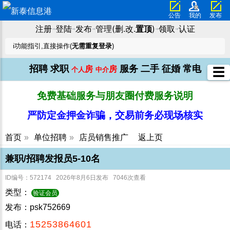
公告
我的
发布
注册
登陆
发布
管理(删.改.
置顶
)
领取
认证
➜
➜
➜
➜
➜
ℹ️功能指引,直接操作(
无需重复登录
)
招聘
求职
服务
二手
征婚
常电
房
房
☰
个人
中介
免费基础服务与朋友圈付费服务说明
严防定金押金诈骗，交易前务必现场核实
首页
»
单位招聘
»
店员销售推广
返上页
兼职/招聘发报员5-10名
ID编号：572174 2026年8月6日发布 7046次查看
类型：
验证会员
发布：psk752669
15253864601
电话：