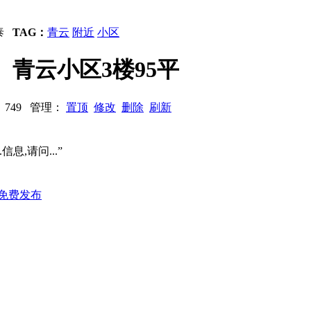
泰
TAG：
青云
附近
小区
附近、青云小区3楼95平
浏览：749 管理：
置顶
修改
删除
刷新
信息,请问...”
免费发布