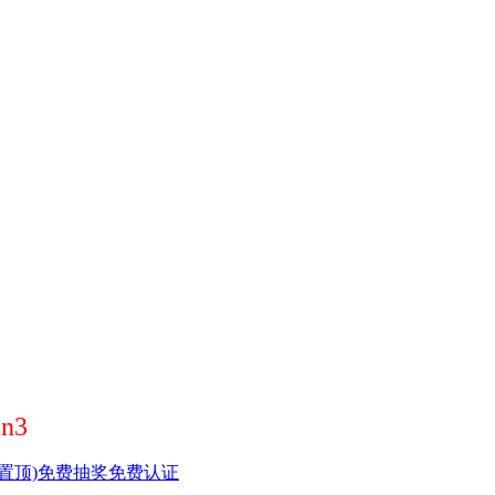
n3
置顶)
免费抽奖
免费认证