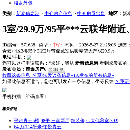
楼盘外包
类别：
新泰信息港
>
中介房产信息
>
中介房屋出售
地区：
新
3室/29.9万/95平***云联华
ID编号：571638 类型：
中介
时间：2026-5-27 21:25:06 
青云小区3楼95平3室2厅带储藏室供暖精装大产权29.9万
电话/手机：
您可以这样电话联系：“您好，我从
新泰信息港
看到您发布的...
发布会员：泰鑫房产6
收藏这条信息»
分享/转发该条信息»
TA发布的所有信息»
如果此信息不适合，您也可以发布一条信息，坐等反馈
？我要
手机扫描二维码查看↑
相关信息
平步青云5楼,98平,三室两厅,精装修,带大储藏室,39.9
64.万/114平米/铂悦青云