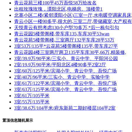
青云花苑三楼100平45万吾悦58万给改名
出租玫瑰玫瑰，溧阳北区,电梯房。顶楼带1
北寨小区二楼(紧邻溧阳小区)三室一厅,水电暖空调家具床
青云小区一楼90多平,很大的,三室二厅,带储藏室,大产权有
天悦青云有想考虑130小户型70多万,*后一栋勾引勾
青云花园5楼带阁楼,带车库135,车库30平53wan
青云花苑5楼带阁楼,三室两厅132平车库28平53万
3室53万/135平*云花苑5楼带阁楼135平,带车库27平
青云花园4楼三室两厅两卫135平车库30平,66万,精装修,
3室/39.9万/90平米/三实小、青云中学、平阳河公园
2室/19.9万/90平米/平阳北区4楼90多平2室2厅
3室/60万/125平米/滨湖小学、青云中学、吾悦广场
2室/40万/96平米/三实小、青云中学、实验中学
3室/61万/122平米/滨湖小学、青云中学、吾悦广场
3室/63万/125平米/滨湖小学、青云中学、吾悦广场
3室/61万/105平米
3室/55万/135平米
3室/38.6万/104平米/府东新苑二期好楼层104平2室
置顶信息随机展示