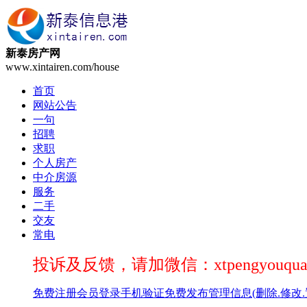
新泰房产网
www.xintairen.com/house
首页
网站公告
一句
招聘
求职
个人房产
中介房源
服务
二手
交友
常电
投诉及反馈，请加微信：xtpengyouqua
免费注册
会员登录
手机验证
免费发布
管理信息(删除.修改.