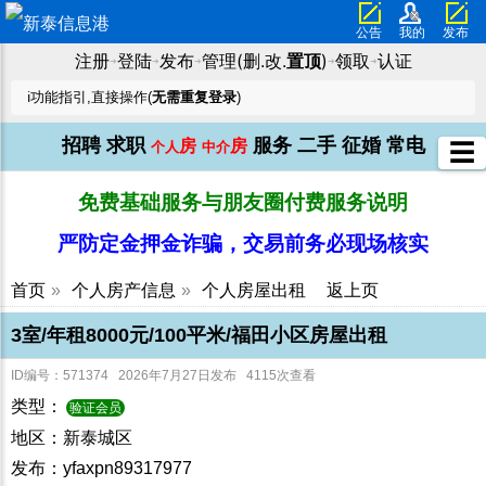
公告
我的
发布
注册
登陆
发布
管理(删.改.
置顶
)
领取
认证
➜
➜
➜
➜
➜
ℹ️功能指引,直接操作(
无需重复登录
)
招聘
求职
服务
二手
征婚
常电
房
房
☰
个人
中介
免费基础服务与朋友圈付费服务说明
严防定金押金诈骗，交易前务必现场核实
首页
»
个人房产信息
»
个人房屋出租
返上页
3室/年租8000元/100平米/福田小区房屋出租
ID编号：571374 2026年7月27日发布 4115次查看
类型：
验证会员
地区：新泰城区
发布：yfaxpn89317977