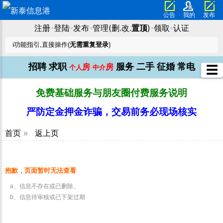
公告
我的
发布
注册
登陆
发布
管理(删.改.
置顶
)
领取
认证
➜
➜
➜
➜
➜
ℹ️功能指引,直接操作(
无需重复登录
)
招聘
求职
服务
二手
征婚
常电
房
房
☰
个人
中介
免费基础服务与朋友圈付费服务说明
严防定金押金诈骗，交易前务必现场核实
首页
»
返上页
抱歉，页面暂时无法查看
a、信息不存在或已删除。
b、信息待审核或已下架过期