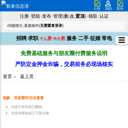
公告
我的
发布
注册
登陆
发布
管理(删.改.
置顶
)
领取
认证
➜
➜
➜
➜
➜
ℹ️功能指引,直接操作(
无需重复登录
)
招聘
求职
服务
二手
征婚
常电
房
房
☰
个人
中介
免费基础服务与朋友圈付费服务说明
严防定金押金诈骗，交易前务必现场核实
首页
»
返上页
抱歉，页面暂时无法查看
a、信息不存在或已删除。
b、信息待审核或已下架过期