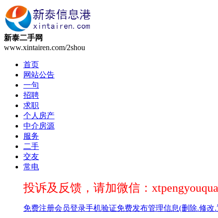
新泰二手网
www.xintairen.com/2shou
首页
网站公告
一句
招聘
求职
个人房产
中介房源
服务
二手
交友
常电
投诉及反馈，请加微信：xtpengyouqua
免费注册
会员登录
手机验证
免费发布
管理信息(删除.修改.