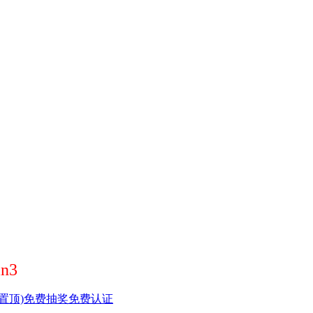
n3
置顶)
免费抽奖
免费认证