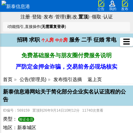
公告
我的
发布
注册
登陆
发布
管理(删.改.
置顶
)
领取
认证
➜
➜
➜
➜
➜
ℹ️功能指引,直接操作(
无需重复登录
)
招聘
求职
服务
二手
征婚
常电
房
房
☰
个人
中介
免费基础服务与朋友圈付费服务说明
严防定金押金诈骗，交易前务必现场核实
首页
»
公告(管理员)
»
发布指引选摘
返上页
新泰信息港网站关于简化部分企业实名认证流程的公
告
ID编号：569159 置顶到26年9月14日10时12分 11740次查看
类型：
验证会员
地区：新泰城区