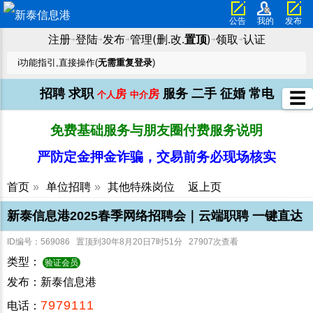
公告
我的
发布
注册
登陆
发布
管理(删.改.
置顶
)
领取
认证
➜
➜
➜
➜
➜
ℹ️功能指引,直接操作(
无需重复登录
)
招聘
求职
服务
二手
征婚
常电
房
房
☰
个人
中介
免费基础服务与朋友圈付费服务说明
严防定金押金诈骗，交易前务必现场核实
首页
»
单位招聘
»
其他特殊岗位
返上页
新泰信息港2025春季网络招聘会｜云端职聘 一键直达
ID编号：569086 置顶到30年8月20日7时51分 27907次查看
类型：
验证会员
发布：新泰信息港
7979111
电话：