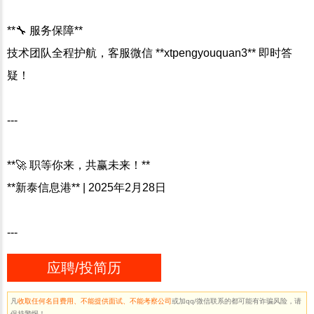
**🔧 服务保障**
技术团队全程护航，客服微信 **xtpengyouquan3** 即时答
疑！
---
**🚀 职等你来，共赢未来！**
**新泰信息港** | 2025年2月28日
---
应聘/投简历
凡
收取任何名目费用、不能提供面试、不能考察公司
或加qq/微信联系的都可能有诈骗风险，请
保持警惕！