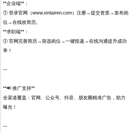
**企业端**：
① 登录官网（www.xintairen.com）注册→提交资质→发布岗
位→在线收简历。
**求职端**：
① 官网完善简历→筛选岗位→一键投递→在线沟通提升成功
率！
---
**📢 推广支持**
全渠道覆盖：官网、公众号、抖音、朋友圈精准广告，助力
曝光！
---