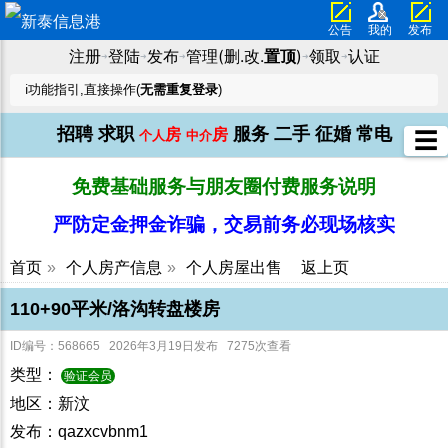
公告
我的
发布
注册
登陆
发布
管理(删.改.
置顶
)
领取
认证
➜
➜
➜
➜
➜
ℹ️功能指引,直接操作(
无需重复登录
)
招聘
求职
服务
二手
征婚
常电
房
房
☰
个人
中介
免费基础服务与朋友圈付费服务说明
严防定金押金诈骗，交易前务必现场核实
首页
»
个人房产信息
»
个人房屋出售
返上页
110+90平米/洛沟转盘楼房
ID编号：568665 2026年3月19日发布 7275次查看
类型：
验证会员
地区：新汶
发布：qazxcvbnm1