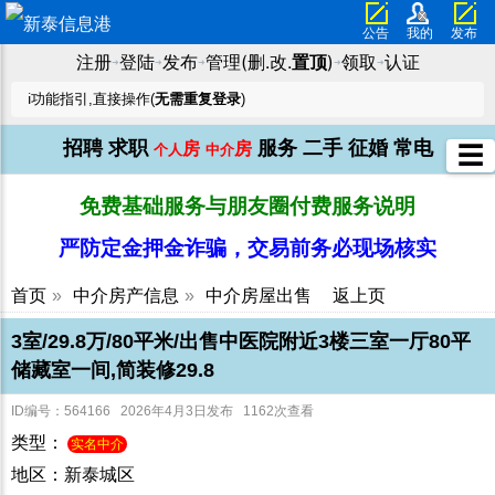
公告
我的
发布
注册
登陆
发布
管理(删.改.
置顶
)
领取
认证
➜
➜
➜
➜
➜
ℹ️功能指引,直接操作(
无需重复登录
)
招聘
求职
服务
二手
征婚
常电
房
房
☰
个人
中介
免费基础服务与朋友圈付费服务说明
严防定金押金诈骗，交易前务必现场核实
首页
»
中介房产信息
»
中介房屋出售
返上页
3室/29.8万/80平米/出售中医院附近3楼三室一厅80平
储藏室一间,简装修29.8
ID编号：564166 2026年4月3日发布 1162次查看
类型：
实名中介
地区：新泰城区