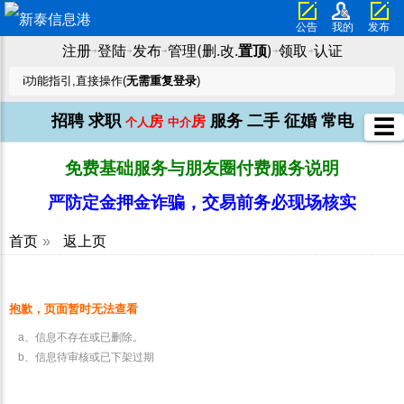
公告
我的
发布
注册
登陆
发布
管理(删.改.
置顶
)
领取
认证
➜
➜
➜
➜
➜
ℹ️功能指引,直接操作(
无需重复登录
)
招聘
求职
服务
二手
征婚
常电
房
房
☰
个人
中介
免费基础服务与朋友圈付费服务说明
严防定金押金诈骗，交易前务必现场核实
首页
»
返上页
抱歉，页面暂时无法查看
a、信息不存在或已删除。
b、信息待审核或已下架过期