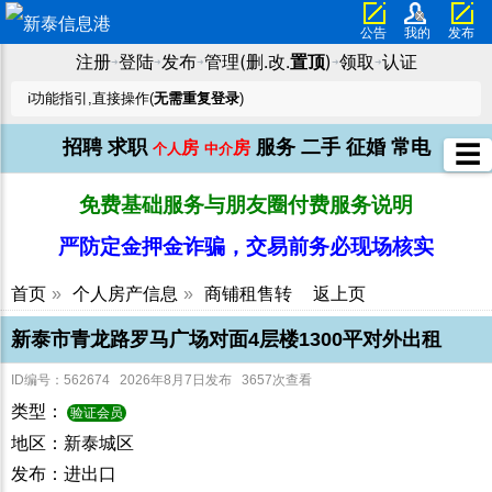
公告
我的
发布
注册
登陆
发布
管理(删.改.
置顶
)
领取
认证
➜
➜
➜
➜
➜
ℹ️功能指引,直接操作(
无需重复登录
)
招聘
求职
服务
二手
征婚
常电
房
房
☰
个人
中介
免费基础服务与朋友圈付费服务说明
严防定金押金诈骗，交易前务必现场核实
首页
»
个人房产信息
»
商铺租售转
返上页
新泰市青龙路罗马广场对面4层楼1300平对外出租
ID编号：562674 2026年8月7日发布 3657次查看
类型：
验证会员
地区：新泰城区
发布：进出口