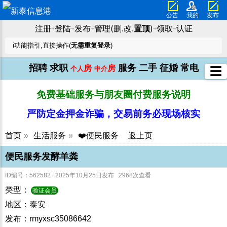
公告
我的
发布
注册
登陆
发布
管理(删.改.
置顶
)
领取
认证
➜
➜
➜
➜
➜
ℹ️功能指引,直接操作(
无需重复登录
)
招聘
求职
服务
二手
征婚
常电
房
房
☰
个人
中介
免费基础服务与朋友圈付费服务说明
严防定金押金诈骗，交易前务必现场核实
首页
»
生活服务
»
❤️便民服务
返上页
便民服务发酵羊粪
ID编号：562582 2025年10月25日发布 2968次查看
类型：
验证会员
地区：泰安
发布：rmyxsc35086642