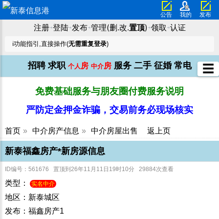
公告
我的
发布
注册
登陆
发布
管理(删.改.
置顶
)
领取
认证
➜
➜
➜
➜
➜
ℹ️功能指引,直接操作(
无需重复登录
)
招聘
求职
服务
二手
征婚
常电
房
房
☰
个人
中介
免费基础服务与朋友圈付费服务说明
严防定金押金诈骗，交易前务必现场核实
首页
»
中介房产信息
»
中介房屋出售
返上页
新泰福鑫房产*新房源信息
ID编号：561676 置顶到26年11月11日19时10分 29884次查看
类型：
实名中介
地区：新泰城区
发布：福鑫房产1