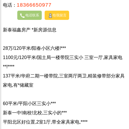
18366650977
电话：
电话联系
给我留言
新泰福鑫房产 *新房源信息
28万/120平米/阳春小区六楼!***
1100元/120平米/国土局一楼带院三实小 三室一厅,家具家电
**!****
137平米/华府二期一楼带院,三室两厅两卫,精装修带部分家具
家电,有*储藏室
60平米/平阳小区三实小***
新泰一中!南校!北校,三实小的***
平阳北区好位置,2室1厅,带全家具家电,****