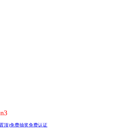
n3
置顶)
免费抽奖
免费认证