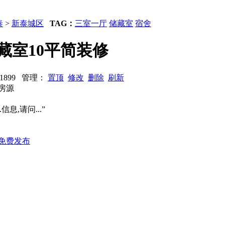
泰
>
新泰城区
TAG：
三室一厅
储藏室
宿舍
藏室10平简装修
览：1899 管理：
置顶
修改
删除
刷新
己房源
信息,请问...”
免费发布