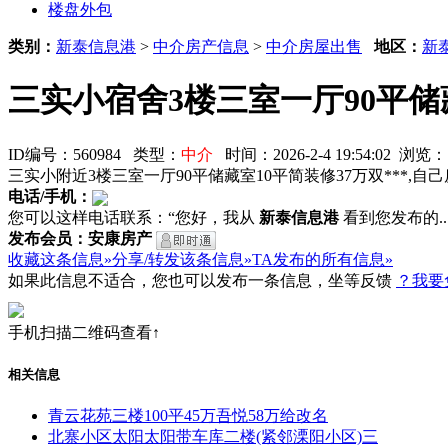
楼盘外包
类别：
新泰信息港
>
中介房产信息
>
中介房屋出售
地区：
新
三实小宿舍3楼三室一厅90平储
ID编号：560984 类型：
中介
时间：2026-2-4 19:54:02 浏
三实小附近3楼三室一厅90平储藏室10平简装修37万双***,自
电话/手机：
您可以这样电话联系：“您好，我从
新泰信息港
看到您发布的...
发布会员：安康房产
收藏这条信息»
分享/转发该条信息»
TA发布的所有信息»
如果此信息不适合，您也可以发布一条信息，坐等反馈
？我要
手机扫描二维码查看↑
相关信息
青云花苑三楼100平45万吾悦58万给改名
北寨小区太阳太阳带车库二楼(紧邻溧阳小区)三