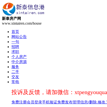
新泰房产网
www.xintairen.com/house
首页
网站公告
一句
招聘
求职
个人房产
中介房源
服务
二手
交友
常电
投诉及反馈，请加微信：xtpengyouqua
免费注册
会员登录
手机验证
免费发布
管理信息(删除.修改.