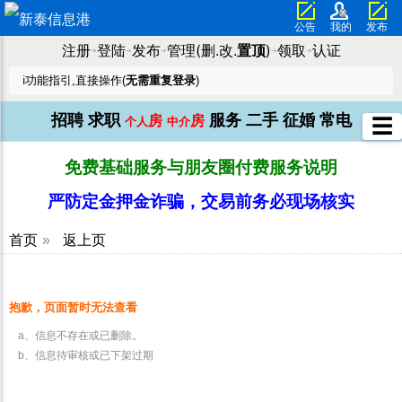
公告
我的
发布
注册
登陆
发布
管理(删.改.
置顶
)
领取
认证
➜
➜
➜
➜
➜
ℹ️功能指引,直接操作(
无需重复登录
)
招聘
求职
服务
二手
征婚
常电
房
房
☰
个人
中介
免费基础服务与朋友圈付费服务说明
严防定金押金诈骗，交易前务必现场核实
首页
»
返上页
抱歉，页面暂时无法查看
a、信息不存在或已删除。
b、信息待审核或已下架过期