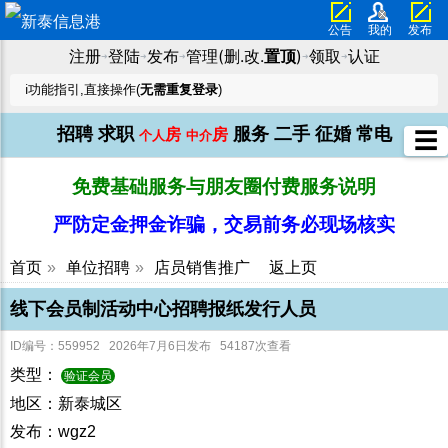
公告
我的
发布
注册
登陆
发布
管理(删.改.
置顶
)
领取
认证
➜
➜
➜
➜
➜
ℹ️功能指引,直接操作(
无需重复登录
)
招聘
求职
服务
二手
征婚
常电
房
房
☰
个人
中介
免费基础服务与朋友圈付费服务说明
严防定金押金诈骗，交易前务必现场核实
首页
»
单位招聘
»
店员销售推广
返上页
线下会员制活动中心招聘报纸发行人员
ID编号：559952 2026年7月6日发布 54187次查看
类型：
验证会员
地区：新泰城区
发布：wgz2