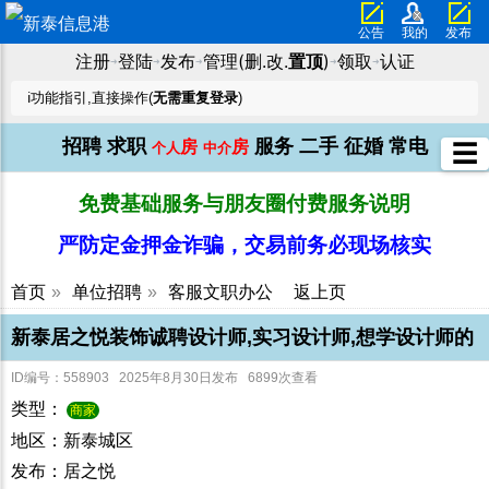
公告
我的
发布
注册
登陆
发布
管理(删.改.
置顶
)
领取
认证
➜
➜
➜
➜
➜
ℹ️功能指引,直接操作(
无需重复登录
)
招聘
求职
服务
二手
征婚
常电
房
房
☰
个人
中介
免费基础服务与朋友圈付费服务说明
严防定金押金诈骗，交易前务必现场核实
首页
»
单位招聘
»
客服文职办公
返上页
新泰居之悦装饰诚聘设计师,实习设计师,想学设计师的
ID编号：558903 2025年8月30日发布 6899次查看
类型：
商家
地区：新泰城区
发布：居之悦