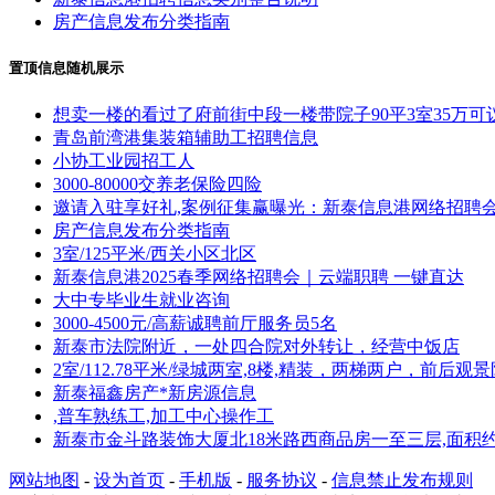
房产信息发布分类指南
置顶信息随机展示
想卖一楼的看过了府前街中段一楼带院子90平3室35万可
青岛前湾港集装箱辅助工招聘信息
小协工业园招工人
3000-80000交养老保险四险
邀请入驻享好礼,案例征集赢曝光：新泰信息港网络招聘
房产信息发布分类指南
3室/125平米/西关小区北区
新泰信息港2025春季网络招聘会｜云端职聘 一键直达
大中专毕业生就业咨询
3000-4500元/高薪诚聘前厅服务员5名
新泰市法院附近，一处四合院对外转让，经营中饭店
2室/112.78平米/绿城两室,8楼,精装，两梯两户，前
新泰福鑫房产*新房源信息
,普车熟练工,加工中心操作工
新泰市金斗路装饰大厦北18米路西商品房一至三层,面积约2
网站地图
-
设为首页
-
手机版
-
服务协议
-
信息禁止发布规则