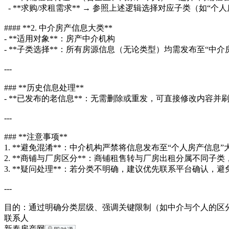
- **求购/求租需求** → 参照上述逻辑选择对应子类（如“
#### **2. 中介房产信息大类**
- **适用对象**：房产中介机构
- **子类选择**：所有房源信息（无论类型）均需发布至“中
---
### **历史信息处理**
- **已发布的老信息**：无需删除或重发，可直接修改内容
---
### **注意事项**
1. **避免混淆**：中介机构严禁将信息发布至“个人房产信息
2. **商铺与厂房区分**：商铺租售转与厂房出租分属不同子
3. **疑问处理**：若分类不明确，建议优先联系平台确认，
---
目的：通过明确分类层级、强调关键限制（如中介与个人的区
联系人
新泰房产网