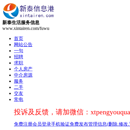
新泰生活服务信息
www.xintairen.com/fuwu
首页
网站公告
一句
招聘
求职
个人房产
中介房源
服务
二手
交友
常电
投诉及反馈，请加微信：xtpengyouqua
免费注册
会员登录
手机验证
免费发布
管理信息(删除.修改.