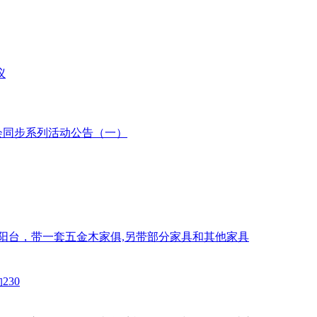
议
会同步系列活动公告（一）
后观景阳台，带一套五金木家俱,另带部分家具和其他家具
30