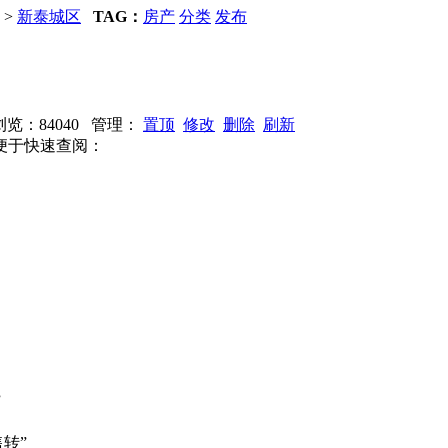
>
新泰城区
TAG：
房产
分类
发布
止 浏览：84040 管理：
置顶
修改
删除
刷新
便于快速查阅：
。
”
售转”