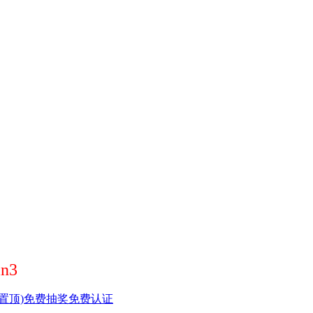
n3
置顶)
免费抽奖
免费认证