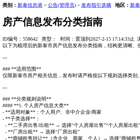
类别：
新泰信息港
>
公告(管理员)
>
发布指引选摘
地区：
新泰
房产信息发布分类指南
ID编号：558642 类型：
时间：置顶到2027-2-15 17:14:33
以下为梳理后的新泰市房产信息发布分类指南，结构更清晰、
---
### **适用范围**
仅限新泰市房产相关信息，发布时请严格按以下规则选择类别
---
### **分类规则说明**
#### **1. 个人房产信息大类**
- **适用对象**：个人用户、非中介企业/商家
- **子类选择**：
- **二手房出售/出租** → 选择“个人房屋出售”“个人房屋出租
- **厂房出租** → 选择“厂房出租”
- **商铺租售转让**（含企业、商家、个人）→ 选择“商铺租