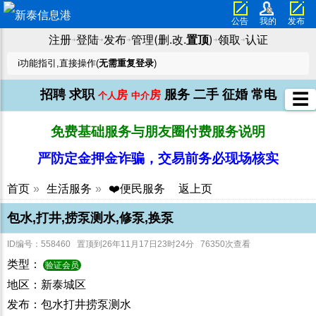
公告
我的
发布
注册
登陆
发布
管理(删.改.
置顶
)
领取
认证
➜
➜
➜
➜
➜
ℹ️功能指引,直接操作(
无需重复登录
)
招聘
求职
服务
二手
征婚
常电
房
房
☰
个人
中介
免费基础服务与朋友圈付费服务说明
严防定金押金诈骗，交易前务必现场核实
首页
»
生活服务
»
❤️便民服务
返上页
包水,打井,捞泵测水,修泵,换泵
ID编号：558460 置顶到26年11月17日23时24分 76350次查看
类型：
验证会员
地区：新泰城区
发布：包水打井捞泵测水