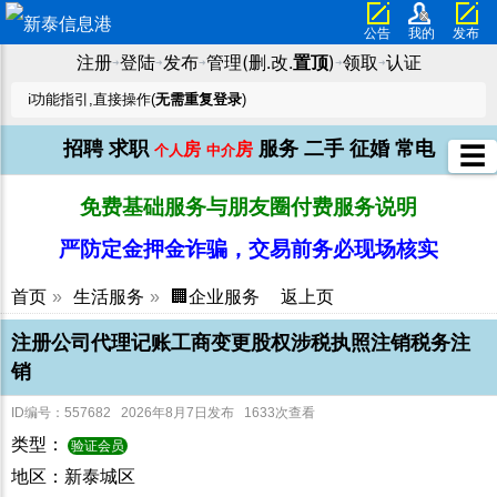
公告
我的
发布
注册
登陆
发布
管理(删.改.
置顶
)
领取
认证
➜
➜
➜
➜
➜
ℹ️功能指引,直接操作(
无需重复登录
)
招聘
求职
服务
二手
征婚
常电
房
房
☰
个人
中介
免费基础服务与朋友圈付费服务说明
严防定金押金诈骗，交易前务必现场核实
首页
»
生活服务
»
🏢企业服务
返上页
注册公司代理记账工商变更股权涉税执照注销税务注
销
ID编号：557682 2026年8月7日发布 1633次查看
类型：
验证会员
地区：新泰城区