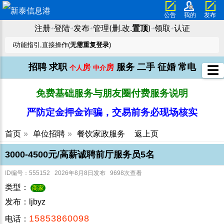
公告
我的
发布
注册
登陆
发布
管理(删.改.
置顶
)
领取
认证
➜
➜
➜
➜
➜
ℹ️功能指引,直接操作(
无需重复登录
)
招聘
求职
服务
二手
征婚
常电
房
房
☰
个人
中介
免费基础服务与朋友圈付费服务说明
严防定金押金诈骗，交易前务必现场核实
首页
»
单位招聘
»
餐饮家政服务
返上页
3000-4500元/高薪诚聘前厅服务员5名
ID编号：555152 2026年8月8日发布 9698次查看
类型：
商家
发布：ljbyz
15853860098
电话：