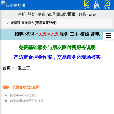
公告
我的
发布
注册
登陆
发布
管理(删.改.
置顶
)
领取
认证
➜
➜
➜
➜
➜
ℹ️功能指引,直接操作(
无需重复登录
)
招聘
求职
服务
二手
征婚
常电
房
房
☰
个人
中介
免费基础服务与朋友圈付费服务说明
严防定金押金诈骗，交易前务必现场核实
首页
»
返上页
抱歉，页面暂时无法查看
a、信息不存在或已删除。
b、信息待审核或已下架过期