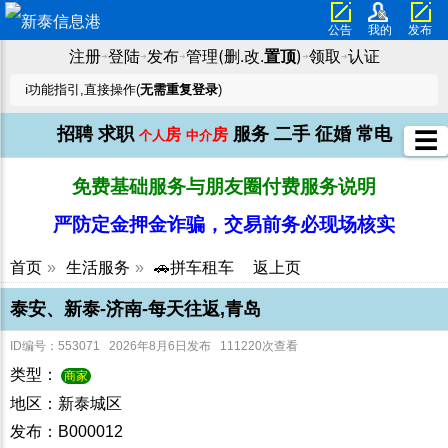
公告
我的
发布
注册
登陆
发布
管理(删.改.
置顶
)
领取
认证
➜
➜
➜
➜
➜
ℹ️功能指引,直接操作(
无需重复登录
)
招聘
求职
服务
二手
征婚
常电
房
房
☰
个人
中介
免费基础服务与朋友圈付费服务说明
严防定金押金诈骗，交易前务必现场核实
首页
»
生活服务
»
🚗拼车租车
返上页
泰安、新泰-济南-每天往返,青岛
ID编号：553071 2026年8月6日发布 111220次查看
类型：
商家
地区：新泰城区
发布：B000012