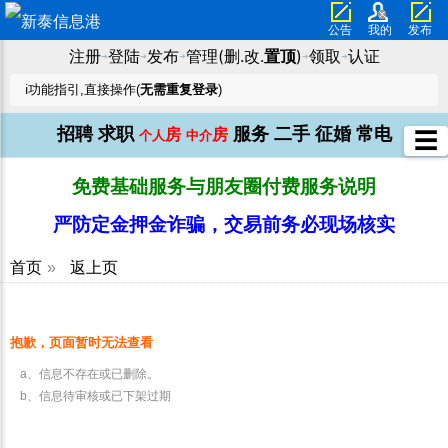
公告
我的
发布
注册
登陆
发布
管理(删.改.
置顶
)
领取
认证
➜
➜
➜
➜
➜
ℹ️功能指引,直接操作(
无需重复登录
)
招聘
求职
服务
二手
征婚
常电
房
房
☰
个人
中介
免费基础服务与朋友圈付费服务说明
严防定金押金诈骗，交易前务必现场核实
首页
»
返上页
抱歉，页面暂时无法查看
a、信息不存在或已删除。
b、信息待审核或已下架过期