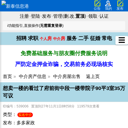
公告
我的
发布
注册
登陆
发布
管理(删.改.
置顶
)
领取
认证
➜
➜
➜
➜
➜
ℹ️功能指引,直接操作(
无需重复登录
)
招聘
求职
服务
二手
征婚
常电
房
房
☰
个人
中介
免费基础服务与朋友圈付费服务说明
严防定金押金诈骗，交易前务必现场核实
首页
»
中介房产信息
»
中介房屋出售
返上页
想卖一楼的看过了府前街中段一楼带院子90平3室35万
可议
ID编号：539006 置顶到27年11月1日8时58分 119579次查看
类型：
实名中介
发布：多多家政