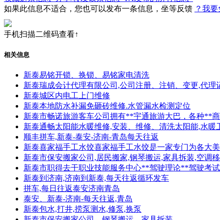
如果此信息不适合，您也可以发布一条信息，坐等反馈
？我要
手机扫描二维码查看↑
相关信息
新泰易铭开锁、换锁、易铭家电清洗
新泰瑞成会计代理有限公司,公司注册、注销、变更,代理
新泰城区内电工上门维修
新泰本地防水补漏免砸砖维修.水管漏水检测定位
新泰市畅诺旅游客车公司拥有**宇通旅游大巴，各种**商
新泰通畅太阳能水暖维修,安装、维修、清洗太阳能,水暖
顺丰拼车,新泰-泰安-济南-青岛每天往返
新泰喜家福手工水饺喜家福手工水饺是一家专门为各大美
新泰市保安搬家公司,居民搬家,钢琴搬运,家具拆装,空调
新泰市职得去干职业技能服务中心**驾驶理论**驾驶考
新泰到济南,济南到新泰,每天往返循环发车
拼车,每日往返泰安济南青岛
泰安、新泰-济南-每天往返,青岛
新泰包水,打井,捞泵测水,修泵,换泵
新泰市保安搬家公司，钢琴搬运、家具拆装