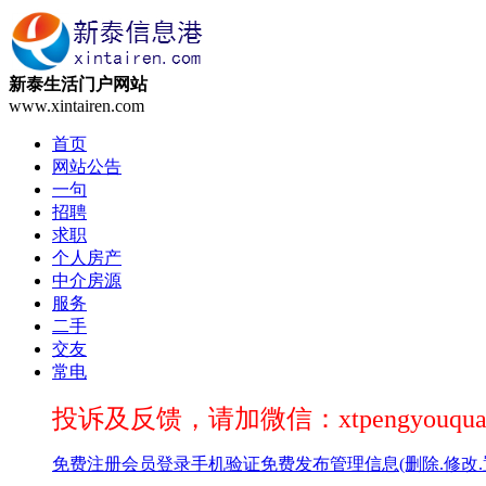
新泰生活门户网站
www.xintairen.com
首页
网站公告
一句
招聘
求职
个人房产
中介房源
服务
二手
交友
常电
投诉及反馈，请加微信：xtpengyouqua
免费注册
会员登录
手机验证
免费发布
管理信息(删除.修改.