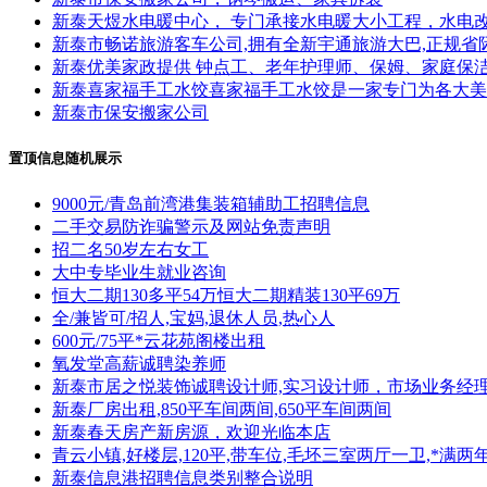
新泰天煜水电暖中心， 专门承接水电暖大小工程，水电改造
新泰市畅诺旅游客车公司,拥有全新宇通旅游大巴,正规省
新泰优美家政提供 钟点工、老年护理师、保姆、家庭保
新泰喜家福手工水饺喜家福手工水饺是一家专门为各大美
新泰市保安搬家公司
置顶信息随机展示
9000元/青岛前湾港集装箱辅助工招聘信息
二手交易防诈骗警示及网站免责声明
招二名50岁左右女工
大中专毕业生就业咨询
恒大二期130多平54万恒大二期精装130平69万
全/兼皆可/招人,宝妈,退休人员,热心人
600元/75平*云花苑阁楼出租
氧发堂高薪诚聘染养师
新泰市居之悦装饰诚聘设计师,实习设计师，市场业务经
新泰厂房出租,850平车间两间,650平车间两间
新泰春天房产新房源，欢迎光临本店
青云小镇,好楼层,120平,带车位,毛坯三室两厅一卫,*满两年,*
新泰信息港招聘信息类别整合说明