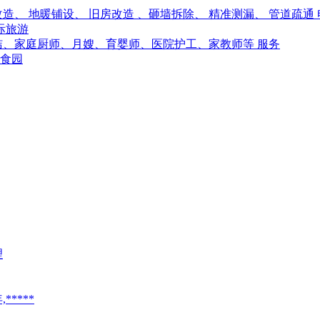
、 地暖铺设、 旧房改造 、砸墙拆除、 精准测漏、 管道疏通
际旅游
洁、家庭厨师、月嫂、育婴师、医院护工、家教师等 服务
食园
理
****