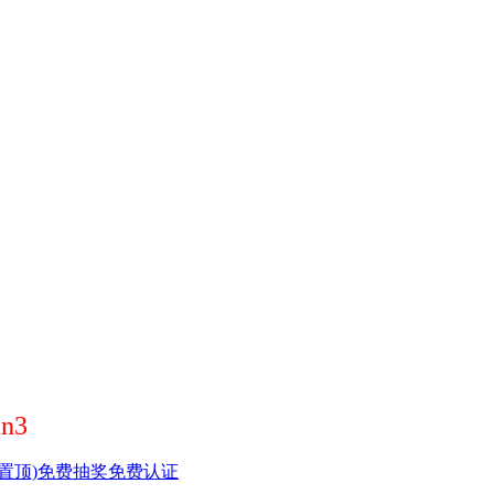
n3
置顶)
免费抽奖
免费认证