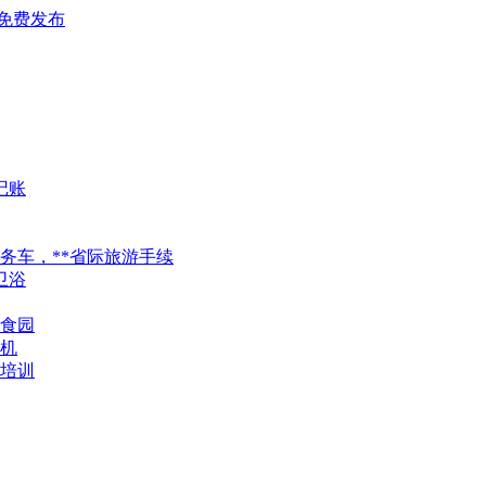
免费发布
记账
务车，**省际旅游手续
卫浴
食园
移机
试培训