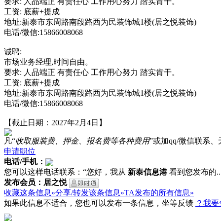
要求: 人品端正 有责任心 工作用心努力 踏实肯干。
工资: 底薪+提成
地址:新泰市东周路南段路西为民装饰城1楼(居之悦装饰)
电话/微信:15866008068
诚聘:
市场业务经理,时间自由。
要求: 人品端正 有责任心 工作用心努力 踏实肯干。
工资: 底薪+提成
地址:新泰市东周路南段路西为民装饰城1楼(居之悦装饰)
电话/微信:15866008068
【截止日期：2027年2月4日】
凡“
收取服装费、押金、报名费等各种费用
”或加qq/微信联
申请职位
电话/手机：
您可以这样电话联系：“您好，我从
新泰信息港
看到您发布的...
发布会员：居之悦
收藏这条信息»
分享/转发该条信息»
TA发布的所有信息»
如果此信息不适合，您也可以发布一条信息，坐等反馈
？我要