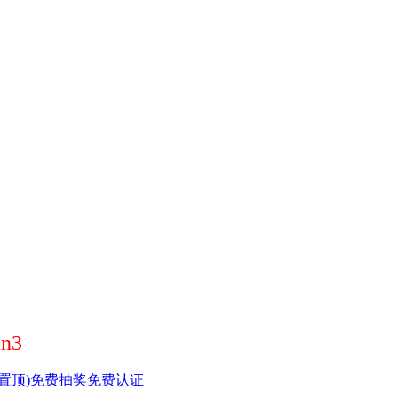
n3
置顶)
免费抽奖
免费认证