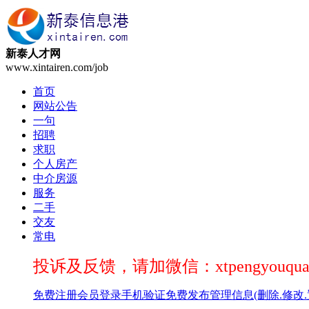
新泰人才网
www.xintairen.com/job
首页
网站公告
一句
招聘
求职
个人房产
中介房源
服务
二手
交友
常电
投诉及反馈，请加微信：xtpengyouqua
免费注册
会员登录
手机验证
免费发布
管理信息(删除.修改.