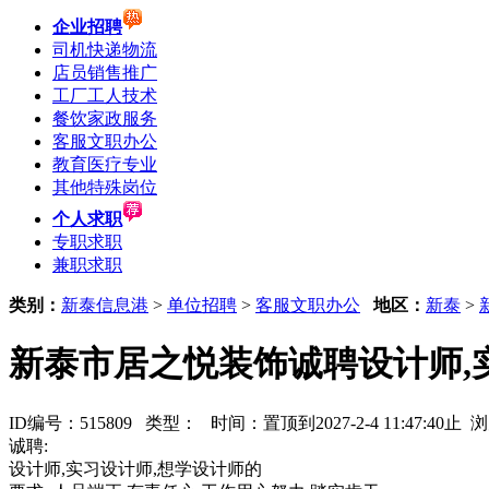
企业招聘
司机快递物流
店员销售推广
工厂工人技术
餐饮家政服务
客服文职办公
教育医疗专业
其他特殊岗位
个人求职
专职求职
兼职求职
类别：
新泰信息港
>
单位招聘
>
客服文职办公
地区：
新泰
>
新泰市居之悦装饰诚聘设计师,
ID编号：515809 类型：
时间：置顶到2027-2-4 11:47:40止
诚聘:
设计师,实习设计师,想学设计师的