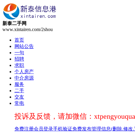
新泰二手网
www.xintairen.com/2shou
首页
网站公告
一句
招聘
求职
个人房产
中介房源
服务
二手
交友
常电
投诉及反馈，请加微信：xtpengyouqua
免费注册
会员登录
手机验证
免费发布
管理信息(删除.修改.