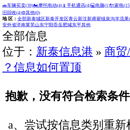
🚗车辆买卖
(39)
🏍️摩托电动
(4)
📱手机通讯
(4)
💻电脑
(1)
🔌家电
(15
旧回收
(4)
⚙️其他
(0)
地 区：
全部
新泰城区
新泰开发区
青云
新汶
新甫
翟镇
泉沟
羊流
果
安
外省
济南
莱芜
山东
宁阳
岙岳
肥城
东平
其他
全部信息
位于：
新泰信息港
»
商贸
？信息如何置顶
抱歉，没有符合检索条件
a、尝试按信息类别重新