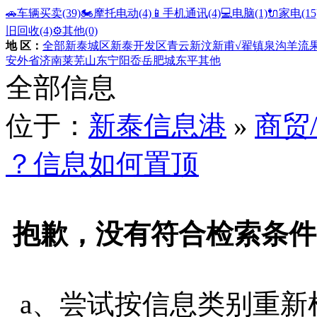
🚗车辆买卖
(39)
🏍️摩托电动
(4)
📱手机通讯
(4)
💻电脑
(1)
🔌家电
(15
旧回收
(4)
⚙️其他
(0)
地 区：
全部
新泰城区
新泰开发区
青云
新汶
新甫
√翟镇
泉沟
羊流
安
外省
济南
莱芜
山东
宁阳
岙岳
肥城
东平
其他
全部信息
位于：
新泰信息港
»
商贸
？信息如何置顶
抱歉，没有符合检索条件
a、尝试按信息类别重新