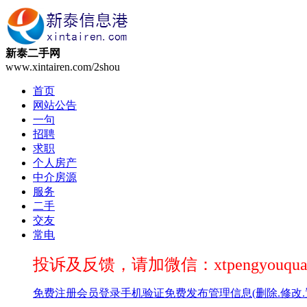
新泰二手网
www.xintairen.com/2shou
首页
网站公告
一句
招聘
求职
个人房产
中介房源
服务
二手
交友
常电
投诉及反馈，请加微信：xtpengyouqua
免费注册
会员登录
手机验证
免费发布
管理信息(删除.修改.