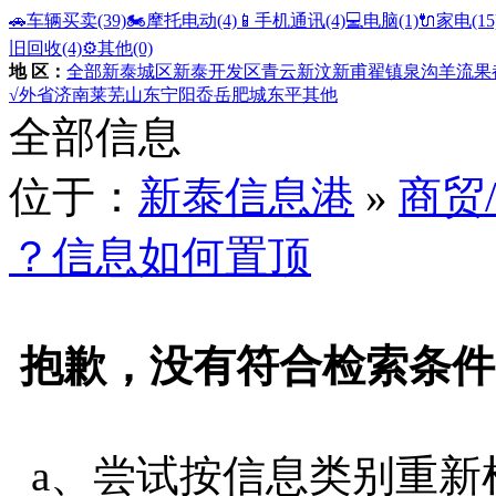
🚗车辆买卖
(39)
🏍️摩托电动
(4)
📱手机通讯
(4)
💻电脑
(1)
🔌家电
(15
旧回收
(4)
⚙️其他
(0)
地 区：
全部
新泰城区
新泰开发区
青云
新汶
新甫
翟镇
泉沟
羊流
果
√外省
济南
莱芜
山东
宁阳
岙岳
肥城
东平
其他
全部信息
位于：
新泰信息港
»
商贸
？信息如何置顶
抱歉，没有符合检索条件
a、尝试按信息类别重新