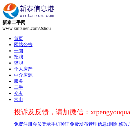
新泰二手网
www.xintairen.com/2shou
首页
网站公告
一句
招聘
求职
个人房产
中介房源
服务
二手
交友
常电
投诉及反馈，请加微信：xtpengyouqua
免费注册
会员登录
手机验证
免费发布
管理信息(删除.修改.