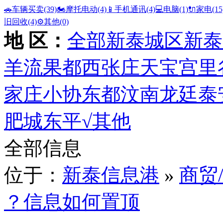
🚗车辆买卖
(39)
🏍️摩托电动
(4)
📱手机通讯
(4)
💻电脑
(1)
🔌家电
(15
旧回收
(4)
⚙️其他
(0)
地 区：
全部
新泰城区
新泰
羊流
果都
西张庄
天宝
宫里
家庄
小协
东都
汶南
龙廷
泰
肥城
东平
√其他
全部信息
位于：
新泰信息港
»
商贸
？信息如何置顶