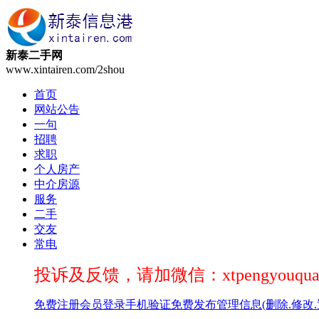
新泰二手网
www.xintairen.com/2shou
首页
网站公告
一句
招聘
求职
个人房产
中介房源
服务
二手
交友
常电
投诉及反馈，请加微信：xtpengyouqua
免费注册
会员登录
手机验证
免费发布
管理信息(删除.修改.